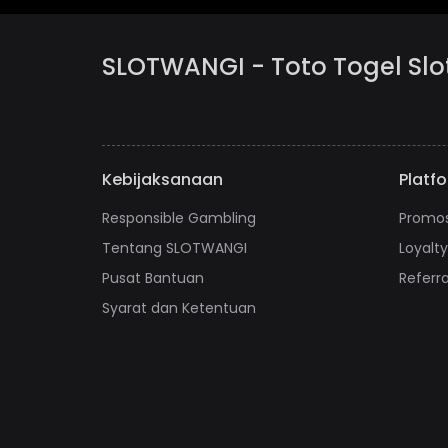
SLOTWANGI - Toto Togel Slo
Kebijaksanaan
Platf
Responsible Gambling
Promos
Tentang SLOTWANGI
Loyalty
Pusat Bantuan
Referra
Syarat dan Ketentuan