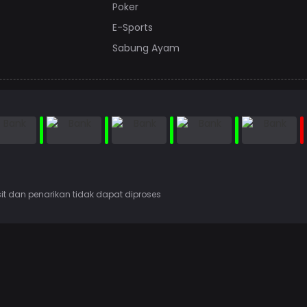
Poker
E-Sports
Sabung Ayam
t dan penarikan tidak dapat diproses