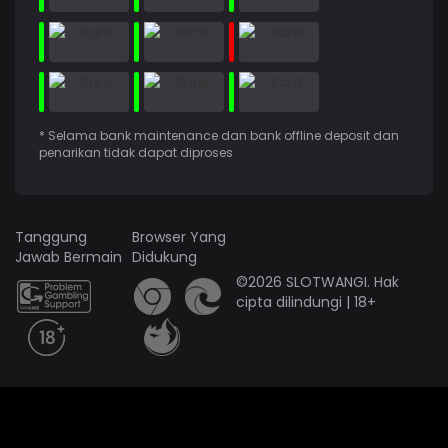
* Selama bank maintenance dan bank offline deposit dan
penarikan tidak dapat diproses
Tanggung
Browser Yang
Jawab Bermain
Didukung
©2026 SLOTWANGI. Hak
cipta dilindungi | 18+