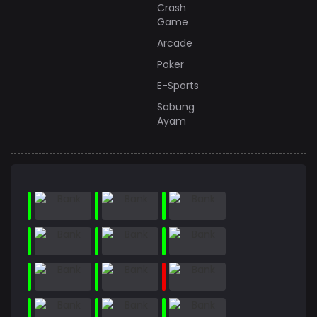
Crash
Game
Arcade
Poker
E-Sports
Sabung
Ayam