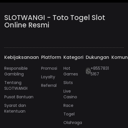
SLOTWANGI - Toto Togel Slot
Online Resmi
Kebijaksanaan
Platform
Kategori
Dukungan
Komun
Responsible
Promosi
Hot
+8557831
Gambling
Games
5167
Loyalty
Tentang
Slots
Referral
SLOTWANGI
Live
Pusat Bantuan
Casino
Syarat dan
Race
Ketentuan
Togel
Olahraga