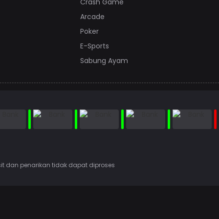
Crash Game
Arcade
Poker
E-Sports
Sabung Ayam
t dan penarikan tidak dapat diproses