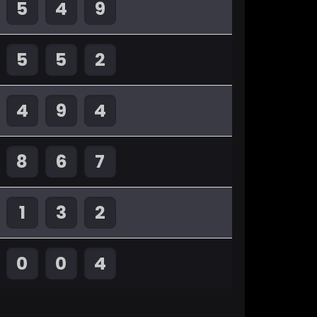
5
4
9
5
5
2
4
9
4
8
6
7
1
3
2
0
0
4