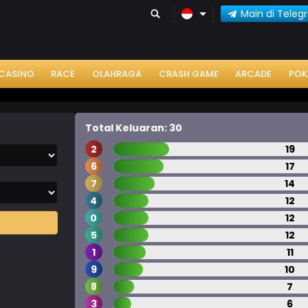
Main di Tele
 CASINO
RACE
OLAHRAGA
CRASH GAME
ARCADE
POK
Total Keluaran: 30
2
19
6
17
7
14
4
12
0
12
5
12
1
11
9
10
8
7
3
6