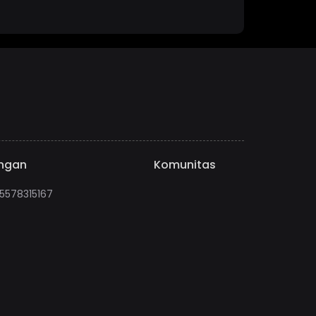
ngan
Komunitas
5578315167