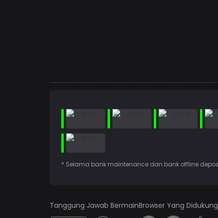
* Selama bank maintenance dan bank offline deposi
Tanggung Jawab Bermain
Browser Yang Didukung