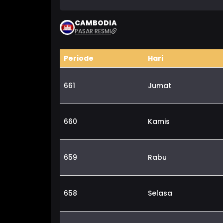
CAMBODIA
PASAR RESMI
Periode
Hari
661
Jumat
660
Kamis
659
Rabu
658
Selasa