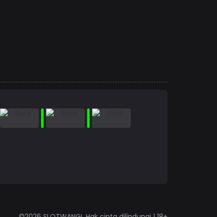
©2026 SLOTWANGI. Hak cipta dilindungi | 18+