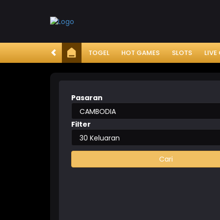
TOGEL
HOT GAMES
SLOTS
LIVE
Pasaran
Filter
Cari