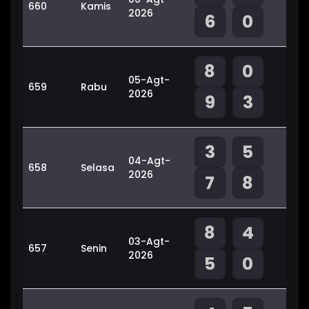
660
Kamis
2026
6
0
8
0
05-Agt-
659
Rabu
2026
9
3
3
5
04-Agt-
658
Selasa
2026
7
8
8
4
03-Agt-
657
Senin
2026
5
0