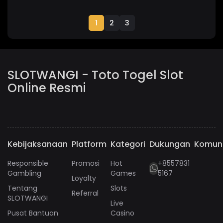
1
2
3
SLOTWANGI - Toto Togel Slot
Online Resmi
Kebijaksanaan
Platform
Kategori
Dukungan
Komun
Responsible
Promosi
Hot
+8557831
Gambling
Games
5167
Loyalty
Tentang
Slots
Referral
SLOTWANGI
Live
Pusat Bantuan
Casino