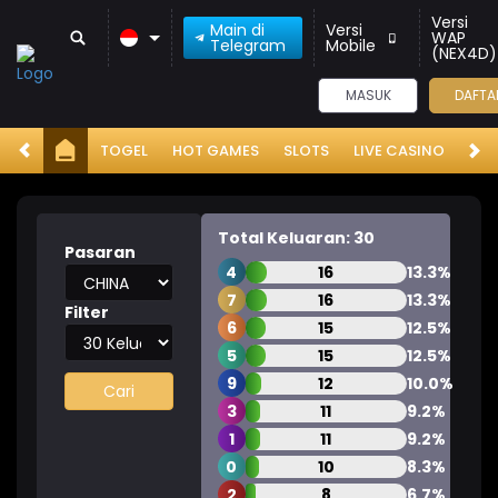
Versi
Main di
Versi
WAP
Telegram
Mobile
(NEX4D)
MASUK
DAFTA
TOGEL
HOT GAMES
SLOTS
LIVE CASINO
RA
Total Keluaran: 30
Pasaran
4
16
13.3%
7
16
13.3%
Filter
6
15
12.5%
5
15
12.5%
9
12
10.0%
Cari
3
11
9.2%
1
11
9.2%
0
10
8.3%
2
8
6.7%