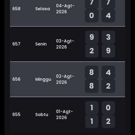
7
7
04-Agt-
658
Selasa
2026
0
4
9
3
03-Agt-
657
Senin
2026
2
9
8
4
02-Agt-
656
Minggu
2026
8
2
1
0
01-Agt-
655
Sabtu
2026
1
2