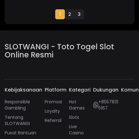
1
2
3
SLOTWANGI - Toto Togel Slot
Online Resmi
Kebijaksanaan
Platform
Kategori
Dukungan
Komun
Responsible
Promosi
Hot
+8557831
Gambling
Games
5167
Loyalty
Tentang
Slots
Referral
SLOTWANGI
Live
Pusat Bantuan
Casino