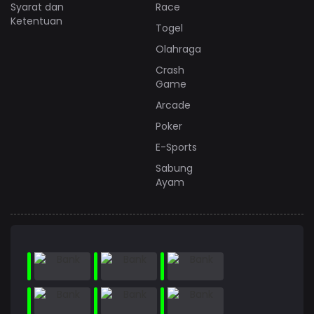
Syarat dan
Race
Ketentuan
Togel
Olahraga
Crash
Game
Arcade
Poker
E-Sports
Sabung
Ayam