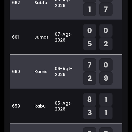
662
Sabtu
2026
1
7
0
0
07-Agt-
661
Jumat
2026
5
2
7
0
06-Agt-
660
Kamis
2026
2
9
8
1
05-Agt-
659
Rabu
2026
3
1