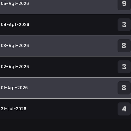
9
05-Agt-2026
3
04-Agt-2026
8
03-Agt-2026
3
02-Agt-2026
8
01-Agt-2026
4
31-Jul-2026