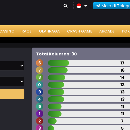
Main di Tele
 CASINO
RACE
OLAHRAGA
CRASH GAME
ARCADE
POK
Total Keluaran: 30
6
17
7
16
8
14
0
13
9
13
4
13
5
11
1
11
2
7
3
5