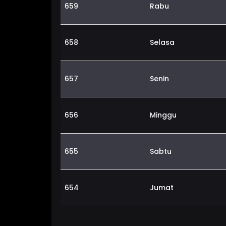
659
Rabu
658
Selasa
657
Senin
656
Minggu
655
Sabtu
654
Jumat