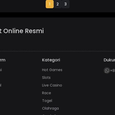
1
2
3
t Online Resmi
orm
Kategori
Duku
i
Hot Games
+8
Slots
l
Live Casino
Race
Togel
Olahraga