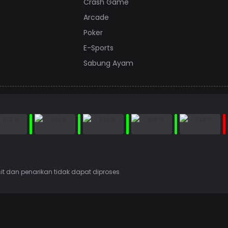
Crash Game
Arcade
Poker
E-Sports
Sabung Ayam
t dan penarikan tidak dapat diproses