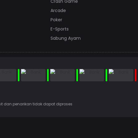
Crash Game
Arcade
Poker
E-Sports
Sabung Ayam
t dan penarikan tidak dapat diproses