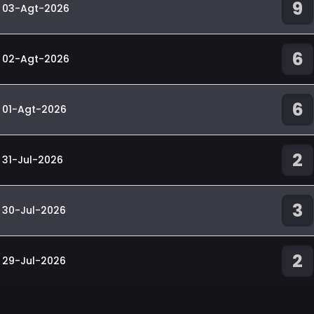
9
03-Agt-2026
6
02-Agt-2026
6
01-Agt-2026
2
31-Jul-2026
3
30-Jul-2026
2
29-Jul-2026