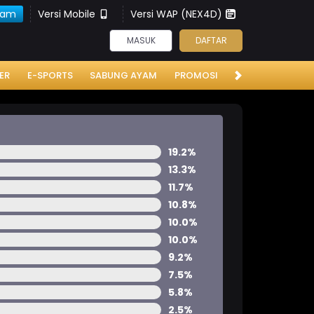
gram
Versi Mobile
Versi WAP (NEX4D)
MASUK
DAFTAR
ER
E-SPORTS
SABUNG AYAM
PROMOSI
19.2%
13.3%
11.7%
10.8%
10.0%
10.0%
9.2%
7.5%
5.8%
2.5%