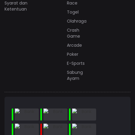
Syarat dan
Race
Ketentuan
Togel
Olahraga
Crash
Game
Arcade
Poker
E-Sports
Sabung
Ayam