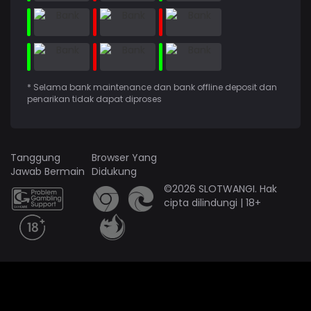
* Selama bank maintenance dan bank offline deposit dan
penarikan tidak dapat diproses
Tanggung
Browser Yang
Jawab Bermain
Didukung
©2026 SLOTWANGI. Hak
cipta dilindungi | 18+