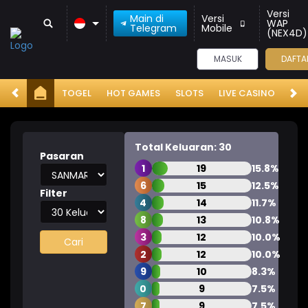
Versi
Main di
Versi
WAP
Telegram
Mobile
(NEX4D)
MASUK
DAFTA
TOGEL
HOT GAMES
SLOTS
LIVE CASINO
RA
Total Keluaran: 30
Pasaran
1
19
15.8%
6
15
12.5%
Filter
4
14
11.7%
8
13
10.8%
3
12
10.0%
Cari
2
12
10.0%
9
10
8.3%
0
9
7.5%
7
9
7.5%