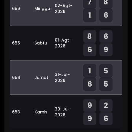
7
8
02-Agt-
656
Minggu
2026
1
6
8
6
01-Agt-
655
Sabtu
2026
6
9
1
5
31-Jul-
654
Jumat
2026
6
5
9
2
30-Jul-
653
Kamis
2026
9
6