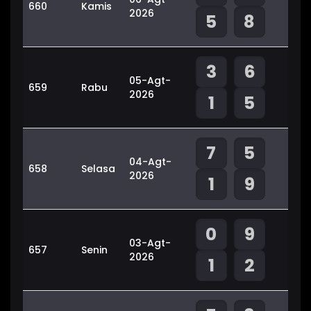
660
Kamis
2026
5
8
3
6
05-Agt-
659
Rabu
2026
1
5
7
5
04-Agt-
658
Selasa
2026
1
9
0
9
03-Agt-
657
Senin
2026
1
2