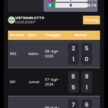
0
8
6.7%
VIETNAMLOTTO
Pasang
PASAR RESMI
Periode
Hari
Tanggal
Nomor
2
5
08-Agt-
662
Sabtu
2026
1
0
8
9
07-Agt-
661
Jumat
2026
5
1
7
6
06-Agt-